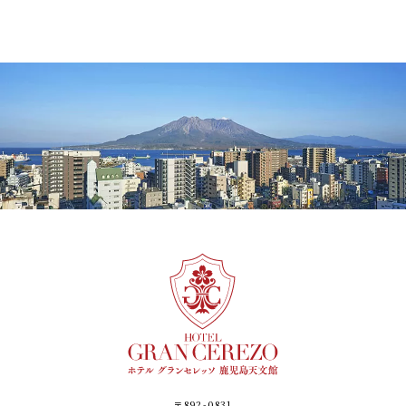
〒892-0831